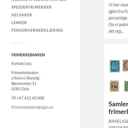
Vi har noe
SPEIDERFRIMERKER
igjen fra F
HELSAKER
personlige
LENKER
Da vi pakke
det seg…
PERSONVERNERKLÆRING
FRIMERKEBANKEN
Kontakt oss:
Frimerkebanken
v/Sverre Shetelig
Børsteveien 31
0585 Oslo
Tlf +47 412 40 008
Samler
frimerkebanken@sggn.no
frimer
RIMELIG
SPEIDERE