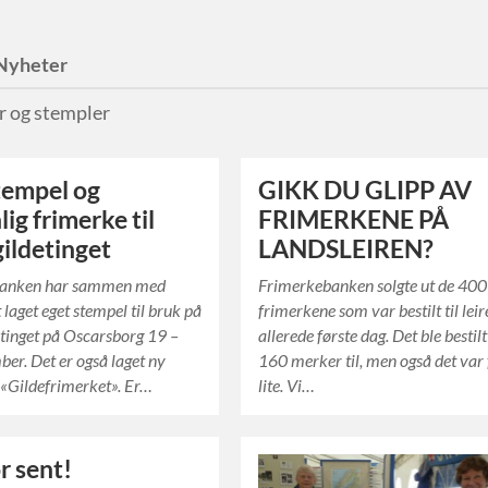
Nyheter
r og stempler
tempel og
GIKK DU GLIPP AV
ig frimerke til
FRIMERKENE PÅ
ildetinget
LANDSLEIREN?
banken har sammen med
Frimerkebanken solgte ut de 400
 laget eget stempel til bruk på
frimerkene som var bestilt til lei
tinget på Oscarsborg 19 –
allerede første dag. Det ble bestilt
ber. Det er også laget ny
160 merker til, men også det var 
«Gildefrimerket». Er…
lite. Vi…
r sent!