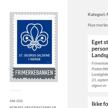
Kategori:
Nye merke
Eget s
personl
Landsg
Frimerke
Posten fått
Landsgilde
21. septem
utgave av 
OM OSS
Ikke fo
NORSKE SPEIDERSTEMPLER