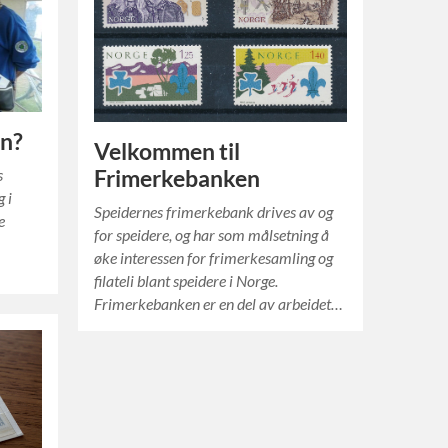
en?
Velkommen til
s
Frimerkebanken
 i
Speidernes frimerkebank drives av og
e
for speidere, og har som målsetning å
øke interessen for frimerkesamling og
filateli blant speidere i Norge.
Frimerkebanken er en del av arbeidet…