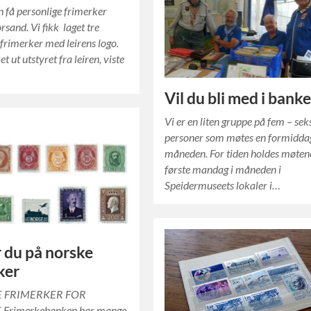
n få personlige frimerker
orsand. Vi fikk laget tre
 frimerker med leirens logo.
t ut utstyret fra leiren, viste
Vil du bli med i bank
Vi er en liten gruppe på fem – sek
personer som møtes en formiddag
måneden. For tiden holdes møten
første mandag i måneden i
Speidermuseets lokaler i…
 du på norske
ker
E FRIMERKER FOR
 Frimerkebanken har mange