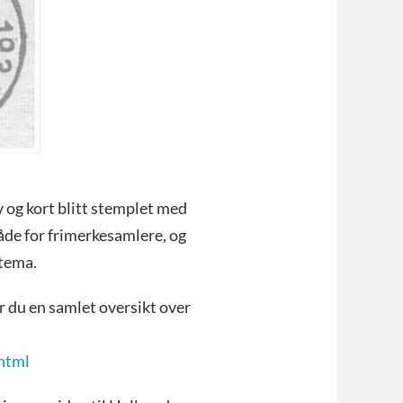
v og kort blitt stemplet med
åde for frimerkesamlere, og
 tema.
r du en samlet oversikt over
html